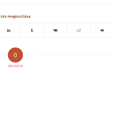
yzés megosztása
0
VÁLASZOK