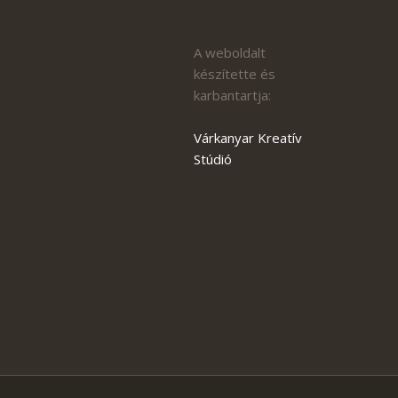
A weboldalt
készítette és
karbantartja:
Várkanyar Kreatív
Stúdió