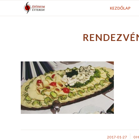
KEZDŐLAP
RENDEZVÉ
/
2017-01-27
0 