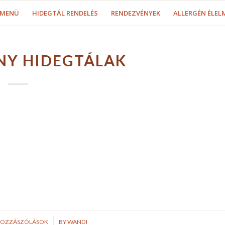
MENÜ
HIDEGTÁL RENDELÉS
RENDEZVÉNYEK
ALLERGÉN ÉLEL
NY HIDEGTÁLAK
/
HOZZÁSZÓLÁSOK
BY
WANDI