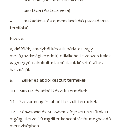
– pisztácia (Pistacia vera)
– makadámia és queenslandi dió (Macadamia
ternifolia)
Kivéve:
a, diófélék, amelyből készült párlatot vagy
mezőgazdasági eredetű etilalkoholt szeszes italok
vagy egyéb alkoholtartalmú italok készítéséhez
használják
9. Zeller és abból készült termékek
10. Mustár és abból készült termékek
11. Szezámmag és abból készült termékek
12. Kén-dioxid és SO2-ben kifejezett szulfitok 10
mg/kg, illetve 10 mg/liter koncentrációt meghaladó
mennyiségben