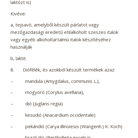
laktózt is)
Kivéve:
a, tejsavó, amelyből készült párlatot vagy
mezőgazdasági eredetű etilalkoholt szeszes italok
vagy egyéb alkoholtartalmú italok készítéséhez
használják
b, laktit
8. Diófélék, és azokból készült termékek azaz:
– mandula (Amygdalus, communis L.),
– mogyoró (Corylus avellana),
– dió (Juglans regia)
– kesudió (Anacardium occidentale)
– pekándió (Carya illinoiesis (Wangenh.) K. Koch)
– brazil dió (Bertholletia excelsa)