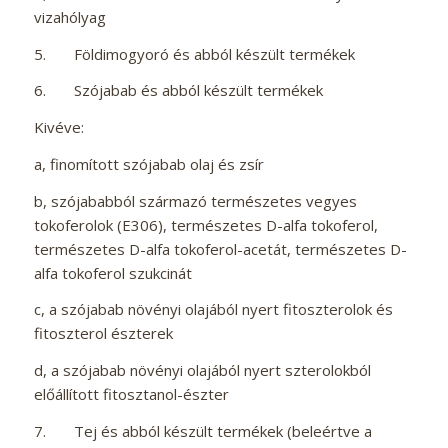
vizahólyag
5. Földimogyoró és abból készült termékek
6. Szójabab és abból készült termékek
Kivéve:
a, finomított szójabab olaj és zsír
b, szójababból származó természetes vegyes
tokoferolok (E306), természetes D-alfa tokoferol,
természetes D-alfa tokoferol-acetát, természetes D-
alfa tokoferol szukcinát
c, a szójabab növényi olajából nyert fitoszterolok és
fitoszterol észterek
d, a szójabab növényi olajából nyert szterolokból
előállított fitosztanol-észter
7. Tej és abból készült termékek (beleértve a