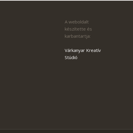
A weboldalt
készítette és
karbantartja:
Várkanyar Kreatív
Stúdió