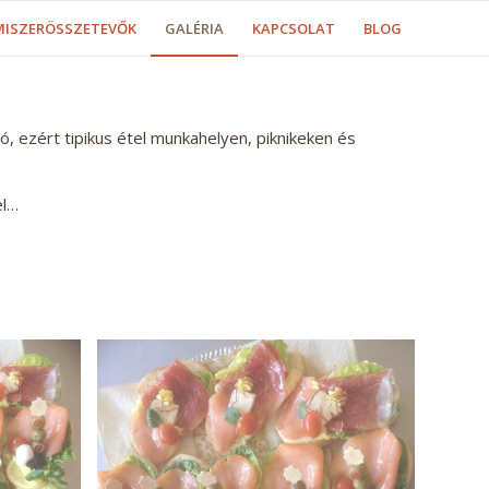
MISZERÖSSZETEVŐK
GALÉRIA
KAPCSOLAT
BLOG
tó, ezért tipikus étel munkahelyen, piknikeken és
el…