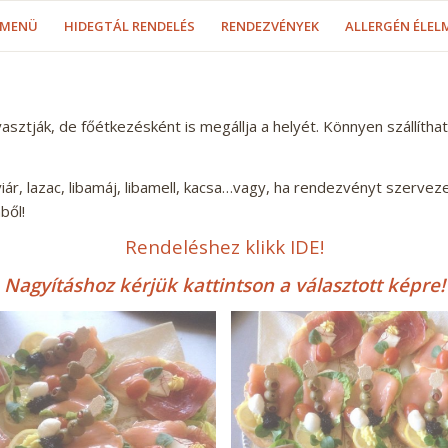
MENÜ
HIDEGTÁL RENDELÉS
RENDEZVÉNYEK
ALLERGÉN ÉLEL
yasztjá
k, de főétkezésként is megállja a helyét. Könnyen szállítha
viár, lazac, libamáj, libamell, kacsa…vagy, ha rendezvényt szervez
ből!
Rendeléshez klikk IDE!
Nagyításhoz kérjük kattintson a választott képre!