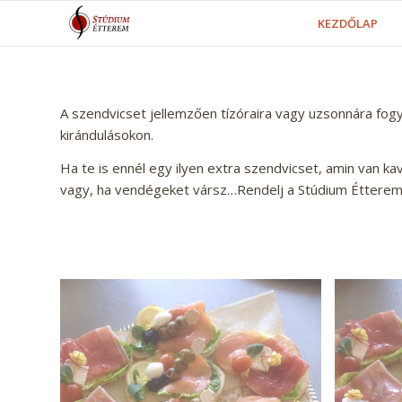
KEZDŐLAP
A szendvicset jellemzően tízóraira vagy uzsonnára fog
kirándulásokon.
Ha te is ennél egy ilyen extra szendvicset, amin van ka
vagy, ha vendégeket vársz…Rendelj a Stúdium Étterem