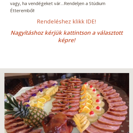
vagy, ha vendégeket vár…Rendeljen a Stúdium
Étteremből!
Rendeléshez klikk IDE!
Nagyításhoz kérjük kattintson a választott
képre!