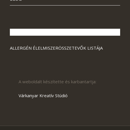
ALLERGÉN ÉLELMISZERÖSSZETEVŐK LISTÁJA
A weboldalt készítette és karbantartja:
Várkanyar Kreatív Stúdió