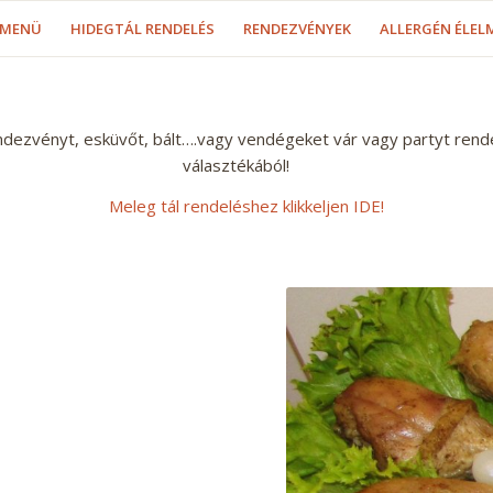
MENÜ
HIDEGTÁL RENDELÉS
RENDEZVÉNYEK
ALLERGÉN ÉLEL
dezvényt, esküvőt, bált….vagy vendégeket vár vagy partyt rend
választékából!
Meleg tál rendeléshez klikkeljen IDE!