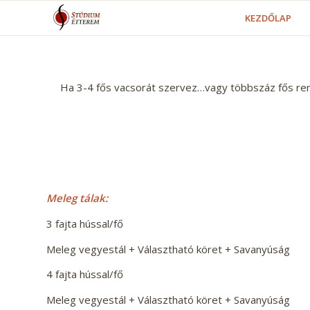
KEZDŐLAP
Ha 3-4 fős vacsorát szervez…vagy többszáz fős ren
Meleg tálak:
3 fajta hússal/fő
Meleg vegyestál + Választható köret + Savanyúság
4 fajta hússal/fő
Meleg vegyestál + Választható köret + Savanyúság