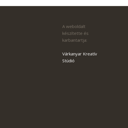
A weboldalt
készítette és
karbantartja:
Várkanyar Kreatív
Stúdió