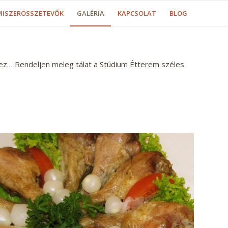
MISZERÖSSZETEVŐK
GALÉRIA
KAPCSOLAT
BLOG
ez… Rendeljen meleg tálat a Stúdium Étterem széles