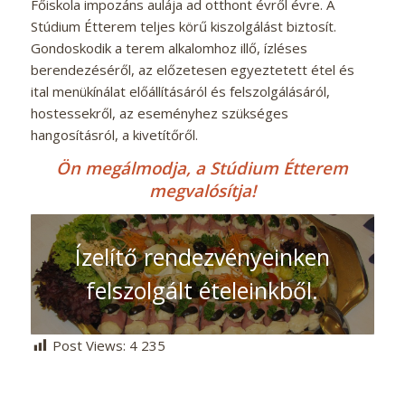
Főiskola impozáns aulája ad otthont évről évre. A
Stúdium Étterem teljes körű kiszolgálást biztosít.
Gondoskodik a terem alkalomhoz illő, ízléses
berendezéséről, az előzetesen egyeztetett étel és
ital menükínálat előállításáról és felszolgálásáról,
hostessekről, az eseményhez szükséges
hangosításról, a kivetítőről.
Ön megálmodja, a Stúdium Étterem
megvalósítja!
Ízelítő rendezvényeinken
felszolgált ételeinkből.
Post Views:
4 235