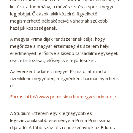
kultúra, a tudomány, a művészet és a sport megyei
legjobbjai. Ők azok, akik közelről figyelhető,
megismerhető példaképeivé válhatnak szűkebb
hazájuk közösségének.
A megyei Prima díjak rendszerének célja, hogy
megőrizze a magyar értelmiség és szellem helyi
eredményeit, erősítve a kisebb társadalmi egységek
összetartozását, elősegítve fejlődésüket.
Az évenként odaítélt megyei Prima díjat mind a
tizenkilenc megyében, megyénként hárman nyerhetik
el.
Forrás: http://www.primissima.hu/megyei-prima-dij/
A Stúdium Étterem egyik legnagyobb és
legszínvonalasabb eseménye a
Prima Primissima
díjátadó. A több száz fős rendezvénynek az Edutus