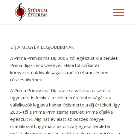
DÍJ A MEGYÉK LEGJOBBJAINAK
A Prima Primissima Díj 2005-től egészült ki a területi
Prima díjak rendszerével. Ekkortól szűkebb
környezetünk kiválóságai is méltó elismerésben
részesülhetnek.
A Prima Primissima Díj sikere a vállalkozói szféra
figyelmét is felhívta az elismerés fontosságára: a
vállalkozók legjava hamar felismerte a díj értékeit, így
2005-től a Prima Primissima területi Prima díjakkal
egészült ki. Alig hat év alatt az összes megye
csatlakozott, így mára az ország egész területén
önálló elismerésben részesülhetnek a szellemi élet, a