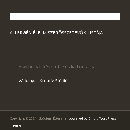
ALLERGÉN ÉLELMISZERÖSSZETEVŐK LISTÁJA
A weboldalt készítette és karbantartja:
Várkanyar Kreatív Stúdió
Copyright © 2024 - Stúdium Étterem -
powered by Enfold WordPress
Theme