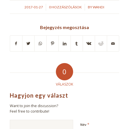
/
/
2017-01-27
0 HOZZÁSZÓLÁSOK
BY
WANDI
Bejegyzés megosztása
0
VÁLASZOK
Hagyjon egy választ
Want to join the discussion?
Feel free to contribute!
*
Név