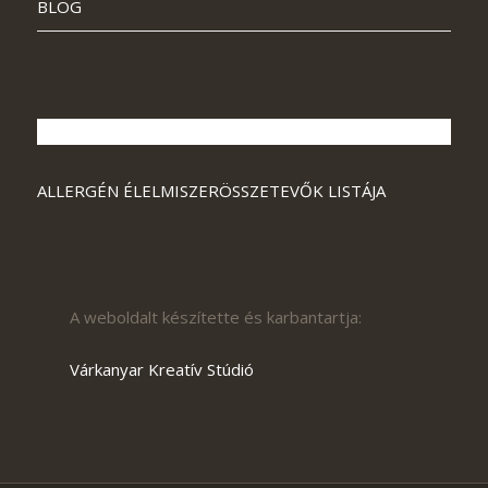
BLOG
ALLERGÉN ÉLELMISZERÖSSZETEVŐK LISTÁJA
A weboldalt készítette és karbantartja:
Várkanyar Kreatív Stúdió