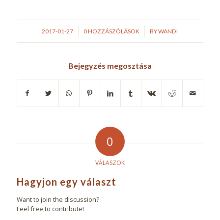
/
/
2017-01-27
0 HOZZÁSZÓLÁSOK
BY
WANDI
Bejegyzés megosztása
0
VÁLASZOK
Hagyjon egy választ
Want to join the discussion?
Feel free to contribute!