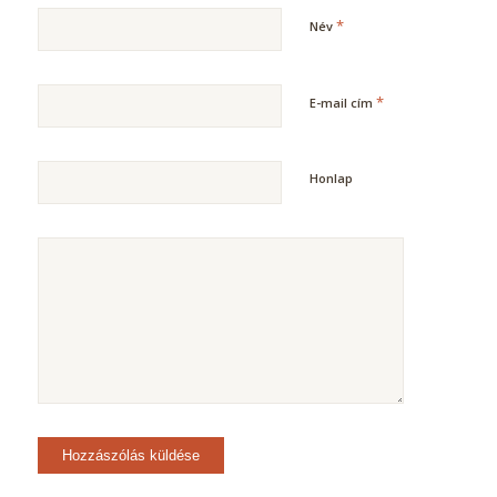
*
Név
*
E-mail cím
Honlap