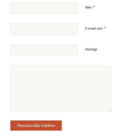
*
Név
*
E-mail cím
Honlap