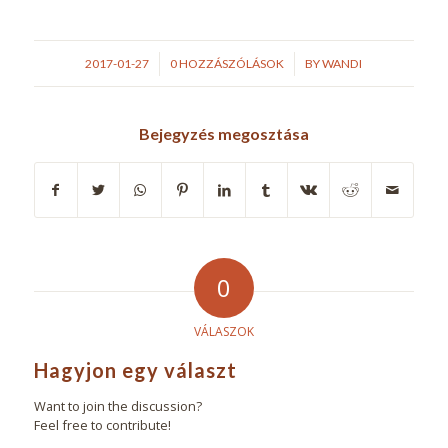
/
/
2017-01-27
0 HOZZÁSZÓLÁSOK
BY
WANDI
Bejegyzés megosztása
0
VÁLASZOK
Hagyjon egy választ
Want to join the discussion?
Feel free to contribute!