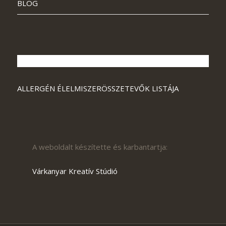
BLOG
ALLERGÉN ÉLELMISZERÖSSZETEVŐK LISTÁJA
A weboldalt készítette és karbantartja:
Várkanyar Kreatív Stúdió