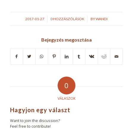
/
/
2017-01-27
0 HOZZÁSZÓLÁSOK
BY
WANDI
Bejegyzés megosztása
0
VÁLASZOK
Hagyjon egy választ
Want to join the discussion?
Feel free to contribute!