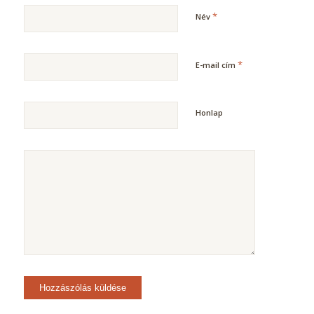
*
Név
*
E-mail cím
Honlap