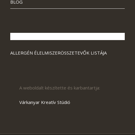
BLOG
ALLERGÉN ÉLELMISZERÖSSZETEVŐK LISTÁJA
A weboldalt készítette és karbantartja:
Várkanyar Kreatív Stúdió