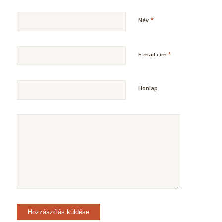
*
Név
*
E-mail cím
Honlap