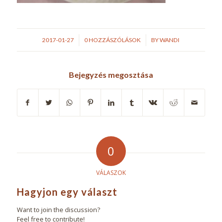
/
/
2017-01-27
0 HOZZÁSZÓLÁSOK
BY
WANDI
Bejegyzés megosztása
0
VÁLASZOK
Hagyjon egy választ
Want to join the discussion?
Feel free to contribute!