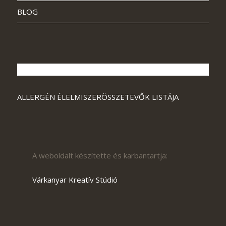
BLOG
ALLERGÉN ÉLELMISZERÖSSZETEVŐK LISTÁJA
A weboldalt készítette és karbantartja:
Várkanyar Kreatív Stúdió