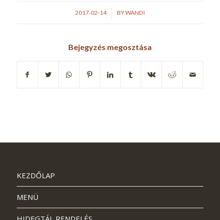
/
2017-02-14
BY
WANDI
Bejegyzés megosztása
KEZDŐLAP
MENÜ
HIDEGTÁL RENDELÉS