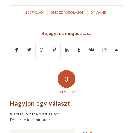
/
/
2017-01-04
0 HOZZÁSZÓLÁSOK
BY
WANDI
Bejegyzés megosztása
0
VÁLASZOK
Hagyjon egy választ
Want to join the discussion?
Feel free to contribute!