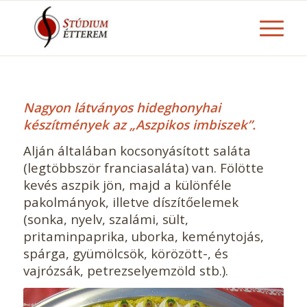
Nagyon látványos hideghonyhai
készítmények az „Aszpikos imbiszek”.
Alján általában kocsonyásított saláta
(legtöbbször franciasaláta) van. Fölötte
kevés aszpik jön, majd a különféle
pakolmányok, illetve díszítőelemek
(sonka, nyelv, szalámi, sült,
pritaminpaprika, uborka, keménytojás,
spárga, gyümölcsök, körözött-, és
vajrózsák, petrezselyemzöld stb.).