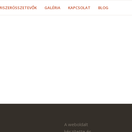
MISZERÖSSZETEVŐK
GALÉRIA
KAPCSOLAT
BLOG
A weboldalt
készítette és