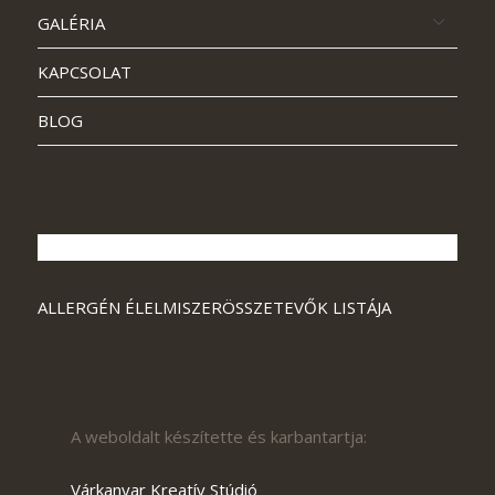
GALÉRIA
KAPCSOLAT
BLOG
ALLERGÉN ÉLELMISZERÖSSZETEVŐK LISTÁJA
A weboldalt készítette és karbantartja:
Várkanyar Kreatív Stúdió