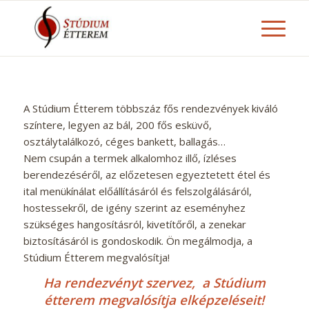
A Stúdium Étterem többszáz fős rendezvények kiváló
színtere, legyen az bál, 200 fős esküvő,
osztálytalálkozó, céges bankett, ballagás…
Nem csupán a termek alkalomhoz illő, ízléses
berendezéséről, az előzetesen egyeztetett étel és
ital menükínálat előállításáról és felszolgálásáról,
hostessekről, de igény szerint az eseményhez
szükséges hangosításról, kivetítőről, a zenekar
biztosításáról is gondoskodik. Ön megálmodja, a
Stúdium Étterem megvalósítja!
Ha rendezvényt szervez, a Stúdium
étterem megvalósítja elképzeléseit!