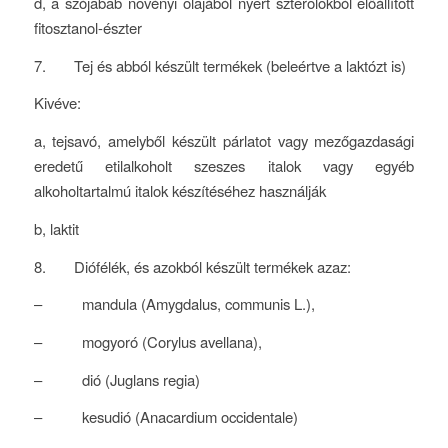
d, a szójabab növényi olajából nyert szterolokból előállított
fitosztanol-észter
7. Tej és abból készült termékek (beleértve a laktózt is)
Kivéve:
a, tejsavó, amelyből készült párlatot vagy mezőgazdasági
eredetű etilalkoholt szeszes italok vagy egyéb
alkoholtartalmú italok készítéséhez használják
b, laktit
8. Diófélék, és azokból készült termékek azaz:
– mandula (Amygdalus, communis L.),
– mogyoró (Corylus avellana),
– dió (Juglans regia)
– kesudió (Anacardium occidentale)