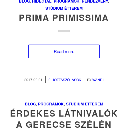
BLOG
,
HIDEGTÁL
,
PROGRAMOK
,
RENDEZVÉNY
,
STÚDIUM ÉTTEREM
PRIMA PRIMISSIMA
Read more
/
/
2017-02-01
0 HOZZÁSZÓLÁSOK
BY
WANDI
BLOG
,
PROGRAMOK
,
STÚDIUM ÉTTEREM
ÉRDEKES LÁTNIVALÓK
A GERECSE SZÉLÉN