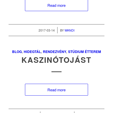
Read more
/
2017-03-14
BY
WANDI
BLOG
,
HIDEGTÁL
,
RENDEZVÉNY
,
STÚDIUM ÉTTEREM
KASZINÓTOJÁST
Read more