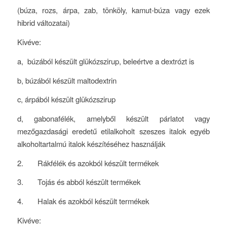
(búza, rozs, árpa, zab, tönköly, kamut-búza vagy ezek
hibrid változatai)
Kivéve:
a, búzából készült glükózszirup, beleértve a dextrózt is
b, búzából készült maltodextrin
c, árpából készült glükózszirup
d, gabonafélék, amelyből készült párlatot vagy
mezőgazdasági eredetű etilalkoholt szeszes italok egyéb
alkoholtartalmú italok készítéséhez használják
2. Rákfélék és azokból készült termékek
3. Tojás és abból készült termékek
4. Halak és azokból készült termékek
Kivéve: