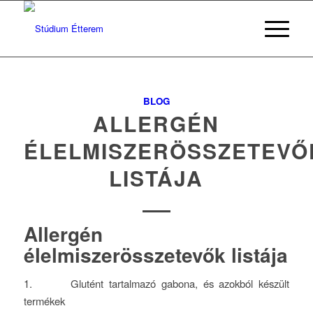
BLOG
ALLERGÉN
ÉLELMISZERÖSSZETEVŐ
LISTÁJA
Allergén
élelmiszerösszetevők listája
1. Glutént tartalmazó gabona, és azokból készült
termékek