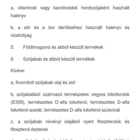
a, vitaminok vagy karotinoidok hordozójaként használt
halenyv
b, a sör és a bor derítéséhez használt halenyv és
vizahólyag
5. Földimogyoró és abból készült termékek
6. Szójabab és abból készült termékek
Kivéve:
a, finomított szójabab olaj és zsír
b, szójababból származó természetes vegyes tokoferolok
(E306), természetes D-alfa tokoferol, természetes D-alfa
tokoferol-acetát, természetes D-alfa tokoferol szukcinát
c, a szójabab növényi olajából nyert fitoszterolok és
fitoszterol észterek