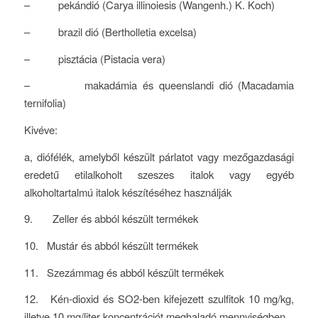
– pekándió (Carya illinoiesis (Wangenh.) K. Koch)
– brazil dió (Bertholletia excelsa)
– pisztácia (Pistacia vera)
– makadámia és queenslandi dió (Macadamia
ternifolia)
Kivéve:
a, diófélék, amelyből készült párlatot vagy mezőgazdasági
eredetű etilalkoholt szeszes italok vagy egyéb
alkoholtartalmú italok készítéséhez használják
9. Zeller és abból készült termékek
10. Mustár és abból készült termékek
11. Szezámmag és abból készült termékek
12. Kén-dioxid és SO2-ben kifejezett szulfitok 10 mg/kg,
illetve 10 mg/liter koncentrációt meghaladó mennyiségben