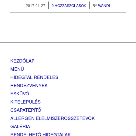
/
/
2017-01-27
0 HOZZÁSZÓLÁSOK
BY
WANDI
KEZDŐLAP
MENÜ
HIDEGTÁL RENDELÉS
RENDEZVÉNYEK
ESKÜVŐ
KITELEPÜLÉS
CSAPATÉPÍTŐ
ALLERGÉN ÉLELMISZERÖSSZETEVŐK
GALÉRIA
RENDELHETŐ HIDEGTÁLAK