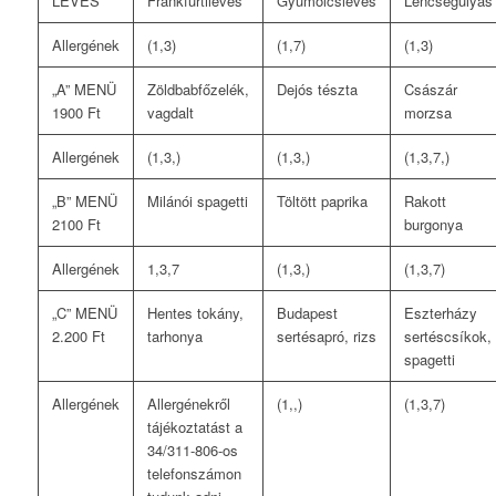
LEVES
Frankfurtileves
Gyümölcsleves
Lencsegulyás
Allergének
(1,3)
(1,7)
(1,3)
„A” MENÜ
Zöldbabfőzelék,
Dejós tészta
Császár
1900 Ft
vagdalt
morzsa
Allergének
(1,3,)
(1,3,)
(1,3,7,)
„B” MENÜ
Milánói spagetti
Töltött paprika
Rakott
2100 Ft
burgonya
Allergének
1,3,7
(1,3,)
(1,3,7)
„C” MENÜ
Hentes tokány,
Budapest
Eszterházy
2.200 Ft
tarhonya
sertésapró, rizs
sertéscsíkok,
spagetti
Allergének
Allergénekről
(1,,)
(1,3,7)
tájékoztatást a
34/311-806-os
telefonszámon