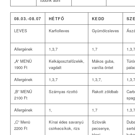
tudunk adni
08.03.-08.07
HÉTFŐ
KEDD
SZ
LEVES
Karfiolleves
Gyümölcsleves
Ászá
Allergének
1,3,7
1,7
1,3,
„A” MENÜ
Kelkáposztafőzelék,
Mákos guba,
Túró
1900 Ft
vagdalt
vanília öntet
pala
Allergének
1,3,7
1,3,7,
1,3,
„B” MENÜ
Szárnyas rizottó
Rakott zöldbab
Carb
2100 Ft
spag
Allergének
1,
1,7
1,3,
„C” Menü
Kínai édes savanyú
Szlovák
Duba
2200 Ft
csirkecsíkok, rizs
pecsenye,
sert
tócsi
kuko