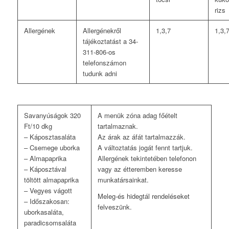
rizs
Allergének
Allergénekről
1,3,7
1,3,
tájékoztatást a 34-
311-806-os
telefonszámon
tudunk adni
Savanyúságok 320
A menük zóna adag főételt
Ft/10 dkg
tartalmaznak.
– Káposztasaláta
Az árak az áfát tartalmazzák.
– Csemege uborka
A változtatás jogát fennt tartjuk.
– Almapaprika
Allergének tekintetében telefonon
– Káposztával
vagy az étteremben keresse
töltött almapaprika
munkatársainkat.
– Vegyes vágott
Meleg-és hidegtál rendeléseket
– Időszakosan:
felveszünk.
uborkasaláta,
paradicsomsaláta