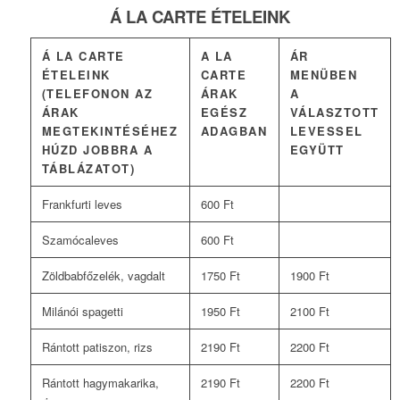
Á LA CARTE ÉTELEINK
Á LA CARTE
A LA
ÁR
ÉTELEINK
CARTE
MENÜBEN
(TELEFONON AZ
ÁRAK
A
ÁRAK
EGÉSZ
VÁLASZTOTT
MEGTEKINTÉSÉHEZ
ADAGBAN
LEVESSEL
HÚZD JOBBRA A
EGYÜTT
TÁBLÁZATOT)
Frankfurti leves
600 Ft
Szamócaleves
600 Ft
Zöldbabfőzelék, vagdalt
1750 Ft
1900 Ft
Milánói spagetti
1950 Ft
2100 Ft
Rántott patiszon, rizs
2190 Ft
2200 Ft
Rántott hagymakarika,
2190 Ft
2200 Ft