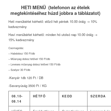
HETI MENÜ (telefonon az ételek
megtekintéséhez húzd jobbra a táblázatot)
Heti menübérlet kérhető: előző hét péntek 10.00 óráig → 10%
kedvezmény
Havi menübérlet kérhető: minden hó utolsó nap 10.00 óráig →
15% kedvezmény
Csomagolás:
– Habdoboz 150 Ft/db
– Műanyag doboz tetővel 150 Ft/db
– Leveses műanyag doboz tetővel 150 Ft/db
– Szatyor 30 Ft/db
-Kenyér 1db 120 Ft / DB
-Savanyúság 3500 Ft / KG
08.10-
HÉTFŐ
KEDD
SZERDA
08.14