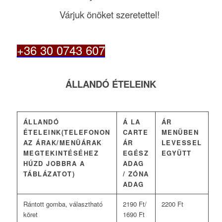
Várjuk önöket szeretettel!
+36 30 0743 607
ÁLLANDÓ ÉTELEINK
ÁLLANDÓ
Á LA
ÁR
ÉTELEINK(TELEFONON
CARTE
MENÜBEN
AZ ÁRAK/MENÜÁRAK
ÁR
LEVESSEL
MEGTEKINTÉSÉHEZ
EGÉSZ
EGYÜTT
HÚZD JOBBRA A
ADAG
TÁBLÁZATOT)
/ ZÓNA
ADAG
Rántott gomba, választható
2190 Ft/
2200 Ft
köret
1690 Ft