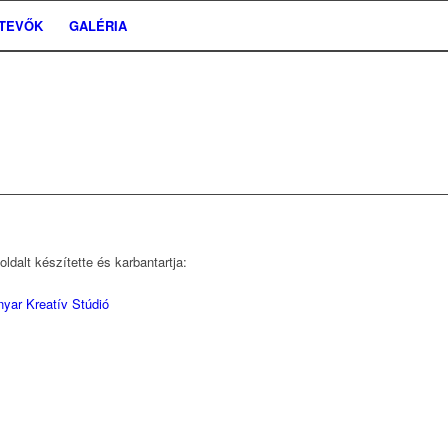
ETEVŐK
GALÉRIA
ldalt készítette és karbantartja:
nyar Kreatív Stúdió