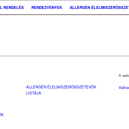
ÁL RENDELÉS
RENDEZVÉNYEK
ALLERGÉN ÉLELMISZERÖSSZ
A webo
ALLERGÉN ÉLELMISZERÖSSZETEVŐK
Várka
LISTÁJA
ŐK