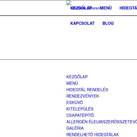
KEZDŐLAP
MENÜ
HIDEGT
KAPCSOLAT
BLOG
KEZDŐLAP
MENÜ
HIDEGTÁL RENDELÉS
RENDEZVÉNYEK
ESKÜVŐ
KITELEPÜLÉS
CSAPATÉPÍTŐ
ALLERGÉN ÉLELMISZERÖSSZETEV
GALÉRIA
RENDELHETŐ HIDEGTÁLAK