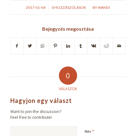
/
/
2017-01-04
0 HOZZÁSZÓLÁSOK
BY
WANDI
Bejegyzés megosztása
0
VÁLASZOK
Hagyjon egy választ
Want to join the discussion?
Feel free to contribute!
*
Név